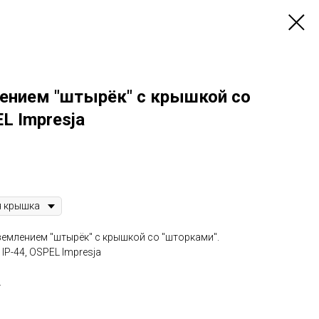
лением "штырёк" с крышкой со
L Impresja
землением "штырёк" с крышкой со "шторками".
IP-44, OSPEL Impresja
L